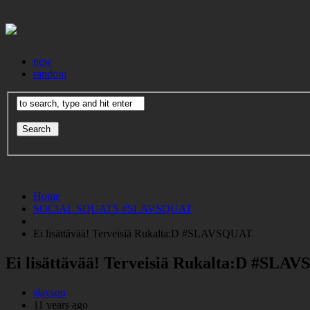
new
random
Home
SOCIAL SQUATS #SLAVSQUAT
Ei lisättävää! Terveisiä Rukalta:D #SLAVSQUAT
Ei lisättävää! Terveisiä Rukalta:D #SLA
slavsqu
11 years ago